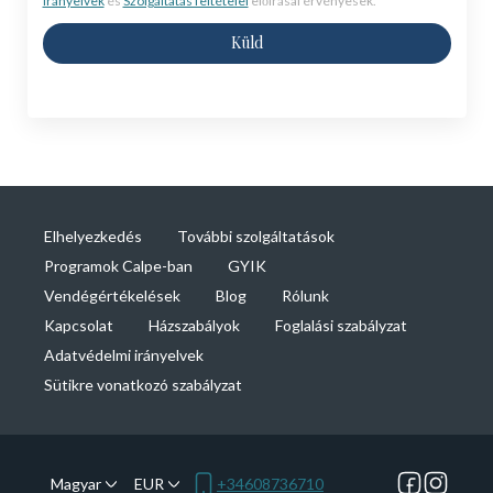
irányelvek
és
Szolgáltatás feltételei
előírásai érvényesek.
Küld
Elhelyezkedés
További szolgáltatások
Programok Calpe-ban
GYIK
Vendégértékelések
Blog
Rólunk
Kapcsolat
Házszabályok
Foglalási szabályzat
Adatvédelmi irányelvek
Sütikre vonatkozó szabályzat
Magyar
EUR
+34608736710