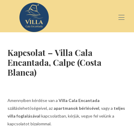
Főoldal
Kapcsolat – Villa Cala
Apartmanok
▾
Csoportok és elvonulások
▾
Encantada, Calpe (Costa
Galéria
Blanca)
Kapcsolat
Amennyiben kérdése van a
Villa Cala Encantada
szálláslehetőségeivel, az
apartmanok bérlésével
, vagy a
teljes
villa foglalásával
kapcsolatban, kérjük, vegye fel velünk a
kapcsolatot bizalommal.