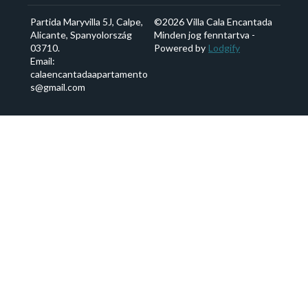
Partida Maryvilla 5J, Calpe,
©
2026
Villa Cala Encantada
Alicante, Spanyolország
Minden jog fenntartva
-
03710
.
Powered by
Lodgify
Email
:
calaencantadaapartamento
s@gmail.com