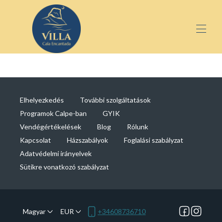
Főoldal
Apartmanok
▾
Csoportok és elvonulások
▾
Elhelyezkedés
További szolgáltatások
Galéria
Programok Calpe-ban
GYIK
Kapcsolat
Vendégértékelések
Blog
Rólunk
Kapcsolat
Házszabályok
Foglalási szabályzat
Adatvédelmi irányelvek
Sütikre vonatkozó szabályzat
Magyar
EUR
+34608736710