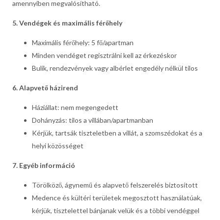
amennyiben megvalósítható.
5. Vendégek és maximális férőhely
Maximális férőhely: 5 fő/apartman
Minden vendéget regisztrálni kell az érkezéskor
Bulik, rendezvények vagy albérlet engedély nélkül tilos
6. Alapvető házirend
Háziállat: nem megengedett
Dohányzás: tilos a villában/apartmanban
Kérjük, tartsák tiszteletben a villát, a szomszédokat és a
helyi közösséget
7. Egyéb információ
Törölköző, ágynemű és alapvető felszerelés biztosított
Medence és kültéri területek megosztott használatúak,
kérjük, tisztelettel bánjanak velük és a többi vendéggel