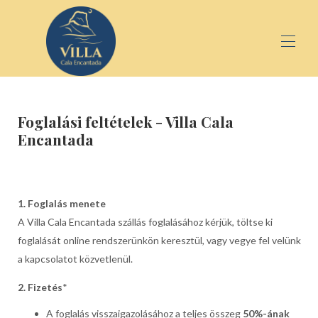
Főoldal
Foglalási feltételek - Villa Cala
Apartmanok
▾
Encantada
Csoportok és elvonulások
▾
Galéria
Kapcsolat
1. Foglalás menete
A Villa Cala Encantada szállás foglalásához kérjük, töltse ki
foglalását online rendszerünkön keresztül, vagy vegye fel velünk
a kapcsolatot közvetlenül.
2. Fizetés
*
A foglalás visszaigazolásához a teljes összeg
50%-ának