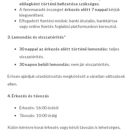
előlegként történő befizetése szükséges
.
A fennmaradó összeget
érkezés előtt 7 nappal
kérjük
kiegyenlíteni.
Elfogadott fizetési módok: banki átutalás, bankkártya
vagy online fizetés foglalási platformunkon keresztül.
3. Lemondás és visszatérítés
*
30 nappal az érkezés előtt történő lemondás:
teljes
visszatérítés.
30 napon belüli lemondás:
nem jár visszatérítés.
Erősen ajánljuk utasbiztosítás megkötését a váratlan változások
ellen.
4. Érkezés és távozás
Érkezés: 16:00 órától
Távozás: 10:00 óráig
Külön kérésre korai érkezés vagy késői távozás is lehetséges,