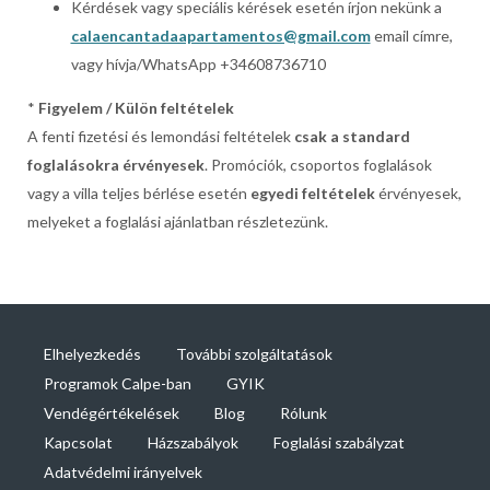
Kérdések vagy speciális kérések esetén írjon nekünk a
calaencantadaapartamentos@gmail.com
email címre,
vagy hívja/WhatsApp +34608736710
*
Figyelem / Külön feltételek
A fenti fizetési és lemondási feltételek
csak a standard
foglalásokra érvényesek
. Promóciók, csoportos foglalások
vagy a villa teljes bérlése esetén
egyedi feltételek
érvényesek,
melyeket a foglalási ajánlatban részletezünk.
Elhelyezkedés
További szolgáltatások
Programok Calpe-ban
GYIK
Vendégértékelések
Blog
Rólunk
Kapcsolat
Házszabályok
Foglalási szabályzat
Adatvédelmi irányelvek