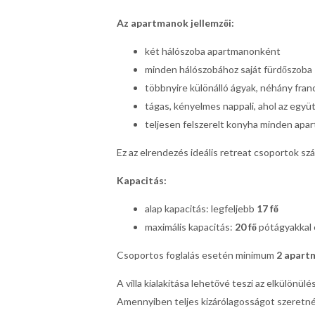
Az apartmanok jellemzői:
két hálószoba apartmanonként
minden hálószobához saját fürdőszoba
többnyire különálló ágyak, néhány fran
tágas, kényelmes nappali, ahol az együt
teljesen felszerelt konyha minden ap
Ez az elrendezés ideális retreat csoportok sz
Kapacitás:
alap kapacitás: legfeljebb
17 fő
maximális kapacitás:
20 fő
pótágyakkal 
Csoportos foglalás esetén minimum
2 apart
A villa kialakítása lehetővé teszi az elkülönülé
Amennyiben teljes kizárólagosságot szeretnét