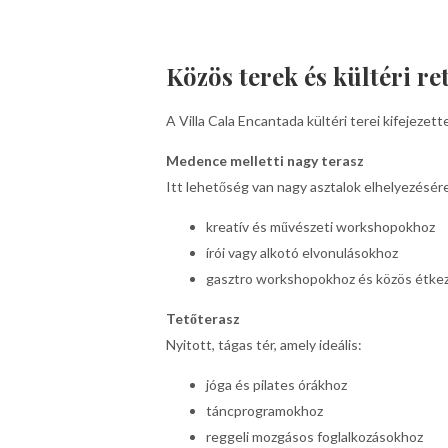
Közös terek és kültéri re
A Villa Cala Encantada kültéri terei kifejez
Medence melletti nagy terasz
Itt lehetőség van nagy asztalok elhelyezésére,
kreatív és művészeti workshopokhoz
írói vagy alkotó elvonulásokhoz
gasztro workshopokhoz és közös étke
Tetőterasz
Nyitott, tágas tér, amely ideális:
jóga és pilates órákhoz
táncprogramokhoz
reggeli mozgásos foglalkozásokhoz