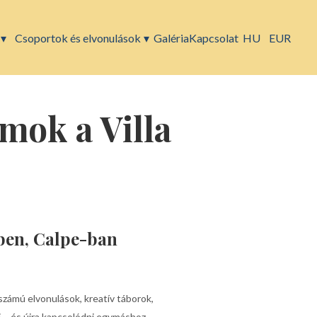
▾
Csoportok és elvonulások
▾
Galéria
Kapcsolat
HU
EUR
mok a Villa
ében, Calpe-ban
tszámú elvonulások, kreatív táborok,
 – és újra kapcsolódni egymáshoz.