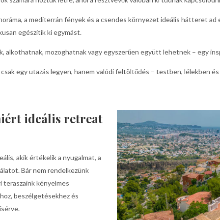
anoráma, a mediterrán fények és a csendes környezet ideális hátteret ad
usan egészítik ki egymást.
ek, alkothatnak, mozoghatnak vagy egyszerűen együtt lehetnek – egy ins
csak egy utazás legyen, hanem valódi feltöltődés – testben, lélekben és
ért ideális retreat
ális, akik értékelik a nyugalmat, a
álatot. Bár nem rendelkezünk
ri teraszaink kényelmes
khoz, beszélgetésekhez és
ísérve.