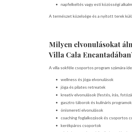
napfelkeltés vagy esti közösségi alkal
A természet közelsége és a nyitott terek kül
Milyen elvonulásokat á
Villa Cala Encantadában
A villa sokféle csoportos program számára ide
wellness és jóga elvonulások
jóga és pilates retreatek
kreatív elvonulások (festés, írás, fotózá
gasztro táborok és kulináris programok
önismereti elvonulások
coaching foglalkozások és csoportos c
kerékpáros csoportok