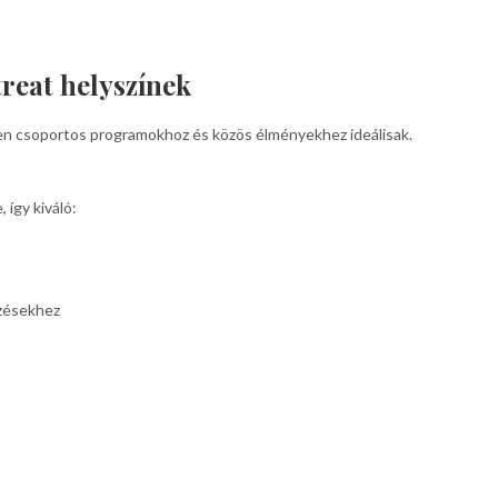
treat helyszínek
etten csoportos programokhoz és közös élményekhez ideálisak.
 így kiváló:
zésekhez