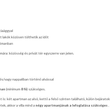
ciaággyal
t lakók közösen tölthetik az időt
artmanban
ámára: közösség és privát tér egyszerre van jelen.
és/vagy nappaliban történő alvással
man
(minimum
8 fő
) szükséges.
st is: két apartman az alsó, kettő a felső szinten található, külön bejáratok
ek, akkor a villa mind a
négy apartmanjának a lefoglalása szükséges
.