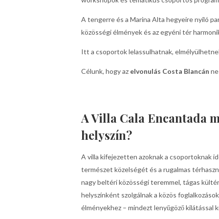
A tengerre és a Marina Alta hegyeire nyíló p
közösségi élmények és az egyéni tér harmonik
Itt a csoportok lelassulhatnak, elmélyülhetn
Célunk, hogy az
elvonulás Costa Blancán
ne 
A Villa Cala Encantada mi
helyszín?
A villa kifejezetten azoknak a csoportoknak ide
természet közelségét és a rugalmas térhaszn
nagy beltéri közösségi teremmel, tágas külté
helyszínként szolgálnak a közös foglalkozáso
élményekhez – mindezt lenyűgöző kilátással k