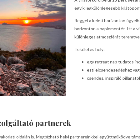
egyik legkülönlegesebb kilátópont
Reggel a keleti horizonton figyel
horizonton a naplementét. Itt a víz,
különleges atmoszférát teremtve
Tökéletes hely:
egy retreat nap tudatos in
esti elcsendesedéshez vagy
csendes, inspiráló pillanat
zolgáltató partnerek
akorlati oldalán is. Megbízható helyi partnereinkkel együttműködve tám