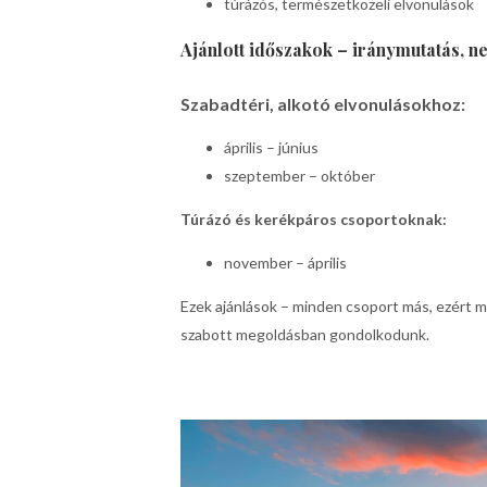
túrázós, természetközeli elvonulások
Ajánlott időszakok – iránymutatás, n
Szabadtéri, alkotó elvonulásokhoz:
április – június
szeptember – október
Túrázó és kerékpáros csoportoknak:
november – április
Ezek ajánlások – minden csoport más, ezért 
szabott megoldásban gondolkodunk.