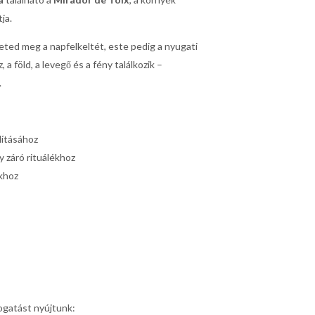
ja.
heted meg a napfelkeltét, este pedig a nyugati
 a föld, a levegő és a fény találkozik –
.
dításához
 záró rituálékhoz
okhoz
ogatást nyújtunk: