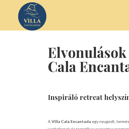
Elvonulások 
Cala Encant
Inspiráló retreat helysz
A
Villa Cala Encantada
egy nyugodt, termés
workshopok és tematikus csoportos programok