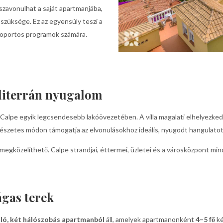
zavonulhat a saját apartmanjába,
szüksége. Ez az egyensúly teszi a
csoportos programok számára.
editerrán nyugalom
, Calpe egyik legcsendesebb lakóövezetében. A villa magalati elhelyezkedé
mészetes módon támogatja az elvonulásokhoz ideális, nyugodt hangulatot
gközelíthető. Calpe strandjai, éttermei, üzletei és a városközpont mind
ágas terek
álló, két hálószobás apartmanból
áll, amelyek apartmanonként
4–5 fő
ké