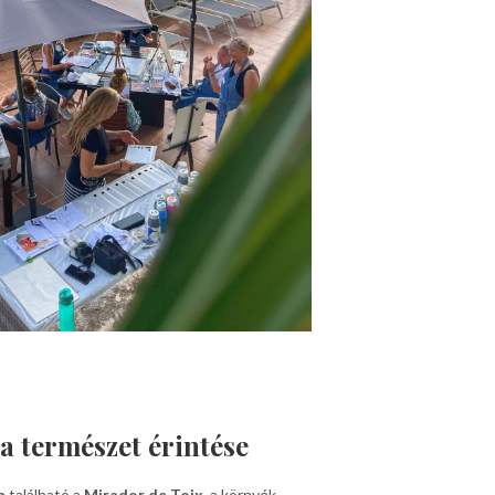
a természet érintése
a
található a
Mirador de Toix
, a környék