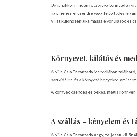
Ugyanakkor minden résztvevő könnyedén viss
ha pihenésre, csendre vagy feltöltődésre van 
Villát különösen alkalmassá elvonulások és 
Környezet, kilátás és m
A Villa Cala Encantada Maryvillában található
partvidékre és a környező hegyekre, ami ter
A környék csendes és békés, mégis könnyen me
A szállás – kényelem és t
A Villa Cala Encantada
négy, teljesen külön