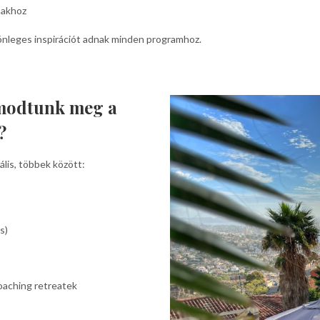
makhoz
önleges inspirációt adnak minden programhoz.
lmodtunk meg a
?
ális, többek között:
s)
oaching retreatek