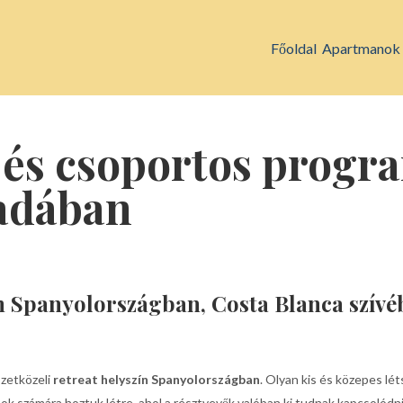
Főoldal
Apartmanok
és csoportos progra
adában
ín Spanyolországban, Costa Blanca szív
zetközeli
retreat helyszín Spanyolországban
. Olyan kis és közepes lé
 számára hoztuk létre, ahol a résztvevők valóban ki tudnak kapcsolódni