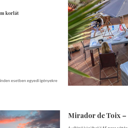
em korlát
minden esetben egyedi igényekre
Mirador de Toix – 
A villától körülbelül
15 perc sétár